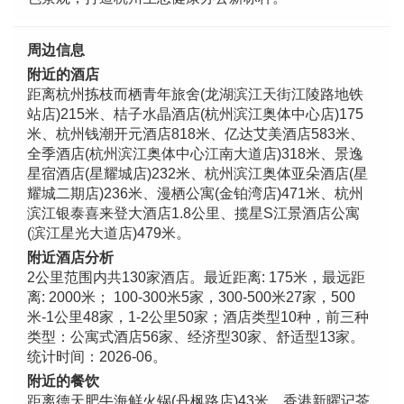
周边信息
附近的酒店
距离杭州拣枝而栖青年旅舍(龙湖滨江天街江陵路地铁
站店)215米、桔子水晶酒店(杭州滨江奥体中心店)175
米、杭州钱潮开元酒店818米、亿达艾美酒店583米、
全季酒店(杭州滨江奥体中心江南大道店)318米、景逸
星宿酒店(星耀城店)232米、杭州滨江奥体亚朵酒店(星
耀城二期店)236米、漫栖公寓(金铂湾店)471米、杭州
滨江银泰喜来登大酒店1.8公里、揽星S江景酒店公寓
(滨江星光大道店)479米。
附近酒店分析
2公里范围内共130家酒店。最近距离: 175米，最远距
离: 2000米； 100-300米5家，300-500米27家，500
米-1公里48家，1-2公里50家；酒店类型10种，前三种
类型：公寓式酒店56家、经济型30家、舒适型13家。
统计时间：2026-06。
附近的餐饮
距离德天肥牛海鲜火锅(丹枫路店)43米、香港新曜记茶