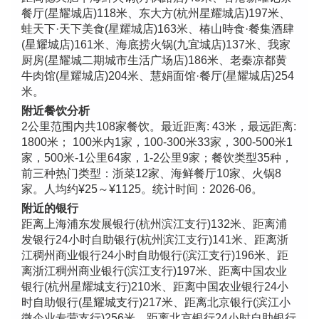
餐厅(星耀城店)118米、东大方(杭州星耀城店)197米、
蛙天下·天下美食(星耀城店)163米、椿山時食·餐集酒肆
(星耀城店)161米、海底捞火锅(九宜城店)137米、我家
厨房(星耀城二期城市生活广场店)186米、老秦凉都黄
牛肉馆(星耀城店)204米、慧娟面馆·餐厅(星耀城店)254
米。
附近餐饮分析
2公里范围内共108家餐饮。最近距离: 43米，最远距离:
1800米； 100米内1家，100-300米33家，300-500米1
家，500米-1公里64家，1-2公里9家；餐饮类型35种，
前三种热门类型：浙菜12家、海鲜餐厅10家、火锅8
家。人均约¥25～¥1125。统计时间：2026-06。
附近的银行
距离上海浦东发展银行(杭州滨江支行)132米、距离浦
发银行24小时自助银行(杭州滨江支行)141米、距离浙
江稠州商业银行24小时自助银行(滨江支行)196米、距
离浙江稠州商业银行(滨江支行)197米、距离中国农业
银行(杭州星耀城支行)210米、距离中国农业银行24小
时自助银行(星耀城支行)217米、距离北京银行(滨江小
微企业专营支行)256米、距离北京银行24小时自助银行