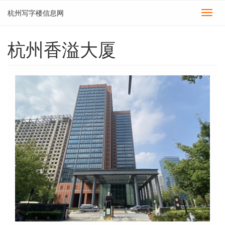
杭州写字楼信息网
切
换
导
杭州香溢大厦
航