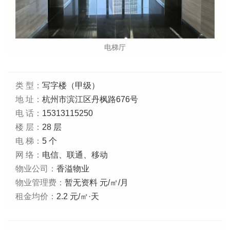
电梯厅
类 型：
写字楼（甲级）
地 址：
杭州市滨江区丹枫路676号
电 话：
15313115250
楼 层：
28 层
电 梯：
5 个
网 络：
电信、联通、移动
物业公司：
香溢物业
物业管理费：
暂无资料 元/㎡/月
租金均价：
2.2 元/㎡·天