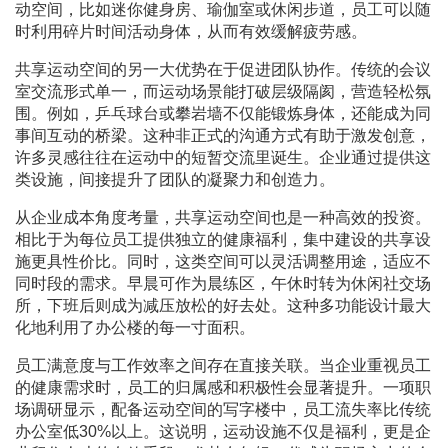
动空间，比如迷你健身房、瑜伽室或休闲步道，员工可以随
时利用碎片时间活动身体，从而有效缓解疲劳感。
共享运动空间的另一大优势在于促进团队协作。传统的会议
室交流形式单一，而运动场景能打破层级隔阂，营造轻松氛
围。例如，乒乓球台或攀岩墙不仅能锻炼身体，还能成为同
事间互动的桥梁。这种非正式的沟通方式有助于激发创意，
许多灵感往往在运动中的短暂交流里诞生。企业通过提供这
类设施，间接提升了团队的凝聚力和创造力。
从企业成本角度考量，共享运动空间也是一种高效的投资。
相比于为每位员工提供独立的健康福利，集中建设的共享设
施更具性价比。同时，这类空间可以灵活调整用途，适应不
同时段的需求。早晨可作为晨练区，午休时转为休闲社交场
所，下班后则成为减压放松的好去处。这种多功能设计最大
化地利用了办公楼的每一寸面积。
员工满意度与工作效率之间存在直接关联。当企业重视员工
的健康需求时，员工的归属感和积极性会显著提升。一项职
场调研显示，配备运动空间的写字楼中，员工流失率比传统
办公室低30%以上。这说明，运动设施不仅是福利，更是企